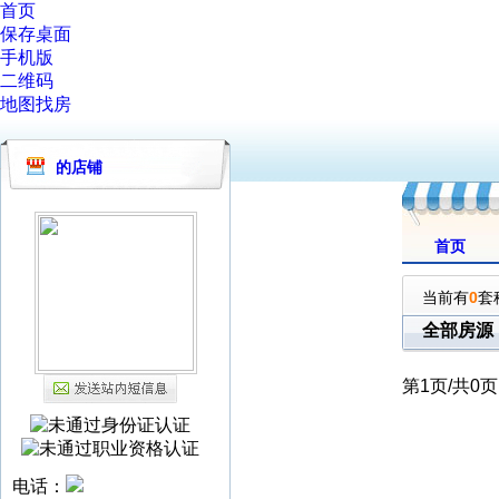
首页
保存桌面
手机版
二维码
地图找房
的店铺
首页
当前有
0
套
全部房源
第
1
页/共
0
页
电话：