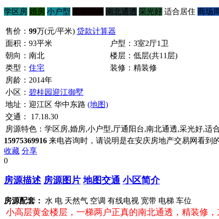
学区房
婚房
小户型
厅通阳台
南北通透
采光好
适合居住
商场
售价：
99
万
(元/平米)
贷款计算器
面积：93平米
户型：3室2厅1卫
朝向：南北
楼层：低层(共11层)
类型：
住宅
装修：精装修
房龄：2014年
小区：
碧桂园迎江御墅
地址：迎江区
华中东路
(地图)
交通：
17.18.30
房源特色：
学区房,婚房,小户型,厅通阳台,南北通透,采光好,适
15975369916
来电咨询时，请说明是在安庆房地产交易网看到
收藏
分享
0
房源描述
房源图片
地图交通
小区简介
房源配套：
水
电
天然气
空调
有线电视
宽带
电梯
车位
小高层黄金楼层，一梯两户正真的南北通透，精装修，