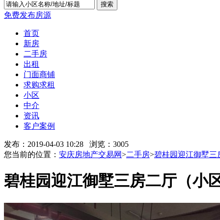
搜索
免费发布房源
首页
新房
二手房
出租
门面商铺
求购求租
小区
中介
资讯
客户案例
发布：2019-04-03 10:28 浏览：
3005
您当前的位置：
安庆房地产交易网
>
二手房
>
碧桂园迎江御墅三
碧桂园迎江御墅三房二厅（小