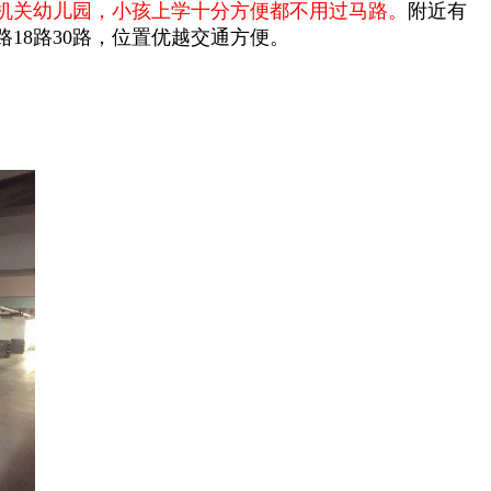
机关幼儿园，小孩上学十分方便都不用过马路。
附近有
路
18
路
30
路，位置优越交通方便。