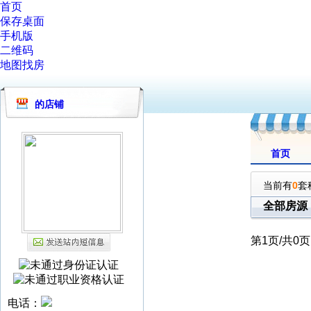
首页
保存桌面
手机版
二维码
地图找房
的店铺
首页
当前有
0
套
全部房源
第
1
页/共
0
页
电话：