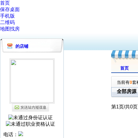
首页
保存桌面
手机版
二维码
地图找房
的店铺
首页
当前有
0
套
全部房源
第
1
页/共
0
页
电话：